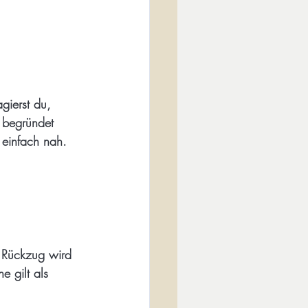
ierst du, 
 begründet 
 einfach nah. 
. Rückzug wird 
e gilt als 