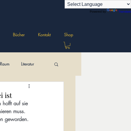
Powered by
Translate
Bücher
Kontakt
Shop
r Raum
Literatur
ungen
 ist
hofft auf sie 
nieren muss. 
zen geworden.