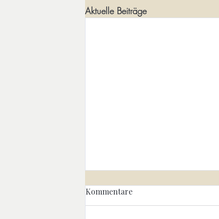
Aktuelle Beiträge
Allein ohne Verlust. Über ein
Kommentare
anderes Verständnis von
Zugehörigkeit
Die Vogelscheuche des Solo-