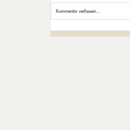
Menschen Alleinsein wird von
Kommentar verfassen...
vielen gefürchtet und kulturell meist
negativ bewertet. Man wird
bedauert für den Mangel an
Partnerchen. Dem Solo-Menschen
fehle es angeblich an