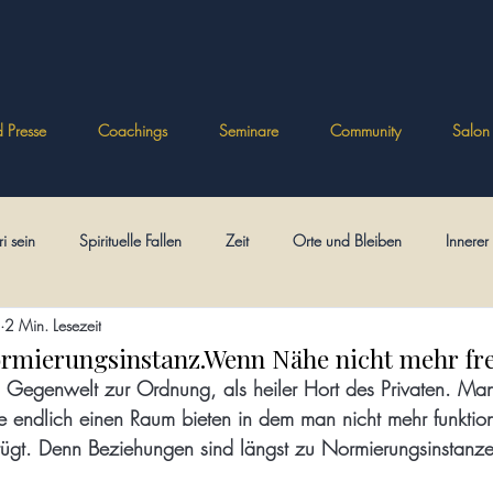
 Presse
Coachings
Seminare
Community
Salon
ri sein
Spirituelle Fallen
Zeit
Orte und Bleiben
Innere
2 Min. Lesezeit
Psychologien
Spielerisch frei
Ikonen
Eckhart
Bezieh
rmierungsinstanz.Wenn Nähe nicht mehr frei
 Gegenwelt zur Ordnung, als heiler Hort des Privaten. Man 
sie endlich einen Raum bieten in dem man nicht mehr funktio
ft
Theologisches
Posttraumatische Spiritualität
Minitexte
rügt. Denn Beziehungen sind längst zu Normierungsinstan