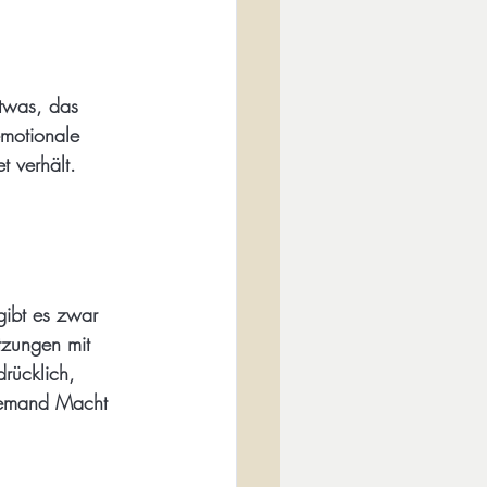
twas, das 
motionale 
t verhält.
gibt es zwar 
tzungen mit 
rücklich, 
 jemand Macht 