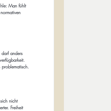
hle: Man fühlt 
 normativen 
 darf anders 
erfügbarkeit. 
s problematisch.
ich nicht 
ter. Freiheit 