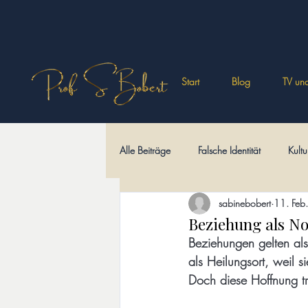
Start
Blog
TV und
Alle Beiträge
Falsche Identität
Kultu
sabinebobert
11. Feb.
Philosophisches
Wüstenväter
Beziehung als No
Beziehungen gelten als
als Heilungsort, weil 
Kulturi-Märchen
Sprache und Schri
Doch diese Hoffnung t