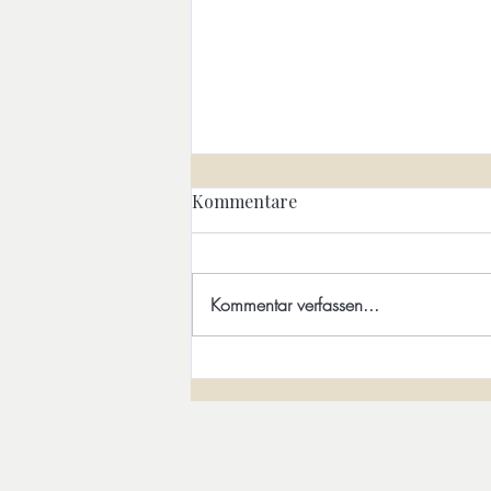
Allein ohne Verlust. Über ein
Kommentare
anderes Verständnis von
Zugehörigkeit
Die Vogelscheuche des Solo-
Menschen Alleinsein wird von
Kommentar verfassen...
vielen gefürchtet und kulturell meist
negativ bewertet. Man wird
bedauert für den Mangel an
Partnerchen. Dem Solo-Menschen
fehle es angeblich an