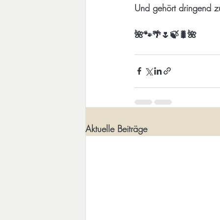
Und gehört dringend zu
🌺🐾🌴🌷🍃🐛🌺
Aktuelle Beiträge