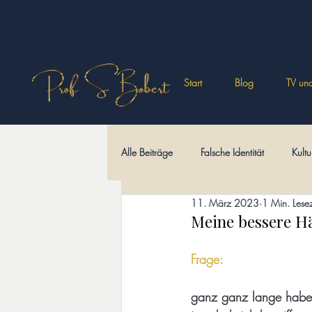
Start
Blog
TV und
Alle Beiträge
Falsche Identität
Kultu
11. März 2023
1 Min. Lesez
Philosophisches
Wüstenväter
Meine bessere Hä
Frage:
Kulturi-Märchen
Sprache und Schri
ganz ganz lange habe i