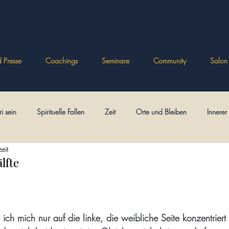
 Presse
Coachings
Seminare
Community
Salon
ri sein
Spirituelle Fallen
Zeit
Orte und Bleiben
Innere
eit
Psychologien
Spielerisch frei
Ikonen
Eckhart
Bezieh
lfte
ft
Theologisches
Posttraumatische Spiritualität
Minitexte
ch mich nur auf die linke, die weibliche Seite konzentriert