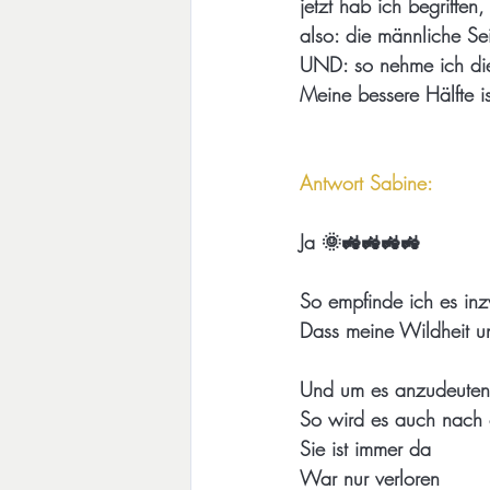
jetzt hab ich begriffen
also: die männliche Sei
UND: so nehme ich dies
Meine bessere Hälfte ist
Antwort Sabine:
Ja 🌞🚜🚜🚜🚜
So empfinde ich es inz
Dass meine Wildheit u
Und um es anzudeuten
So wird es auch nach o
Sie ist immer da
War nur verloren