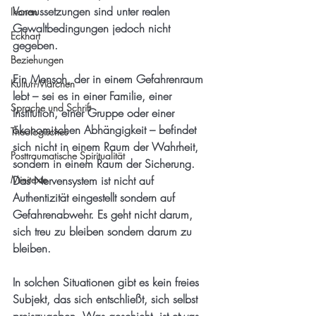
Voraussetzungen sind unter realen 
Ikonen
Gewaltbedingungen jedoch nicht 
Eckhart
gegeben.
Beziehungen
Ein Mensch, der in einem Gefahrenraum 
Kulturi-Märchen
lebt – sei es in einer Familie, einer 
Sprache und Schrift
Institution, einer Gruppe oder einer 
ökonomischen Abhängigkeit – befindet 
Theologisches
sich nicht in einem Raum der Wahrheit, 
Posttraumatische Spiritualität
sondern in einem Raum der Sicherung. 
Minitexte
Das Nervensystem ist nicht auf 
Authentizität eingestellt sondern auf 
Gefahrenabwehr. Es geht nicht darum, 
sich treu zu bleiben sondern darum zu 
bleiben.
In solchen Situationen gibt es kein freies 
Subjekt, das sich entschließt, sich selbst 