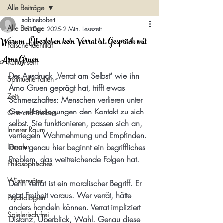
Alle Beiträge
sabinebobert
Alle Beiträge
26. Dez. 2025
2 Min. Lesezeit
Warum Überleben kein Verrat ist. Gespräch mit
Falsche Identität
Arno Gruen
Kulturi sein
Der Ausdruck „Verrat am Selbst“ wie ihn 
Spirituelle Fallen
Arno Gruen geprägt hat, trifft etwas 
Zeit
Schmerzhaftes: Menschen verlieren unter 
Gewaltbedingungen den Kontakt zu sich 
Orte und Bleiben
selbst. Sie funktionieren, passen sich an, 
Innerer Raum
verriegeln Wahrnehmung und Empfinden. 
Literatur
Doch genau hier beginnt ein begriffliches 
Problem, das weitreichende Folgen hat.
Philosophisches
Wüstenväter
Denn Verrat ist ein moralischer Begriff. Er 
setzt Freiheit voraus. Wer verrät, hätte 
Psychologien
anders handeln können. Verrat impliziert 
Spielerisch frei
Distanz, Überblick, Wahl. Genau diese 