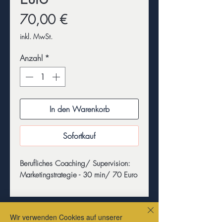
Preis
70,00 €
inkl. MwSt.
Anzahl
*
In den Warenkorb
Sofortkauf
Berufliches Coaching/ Supervision:
Marketingstrategie - 30 min/ 70 Euro
Es gibt nicht nur Paypal oder die Kreditkarte.
Klick dich immer weiter zur Kasse, dort sind
Wir verwenden Cookies auf unserer