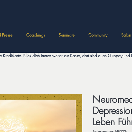
 Presse
Coachings
Seminare
Community
Salon
die Kreditkarte. Klick dich immer weiter zur Kasse, dort sind auch Giropay un
Neuromedi
Depressio
Leben Fü
Artikelnummer: HE002s