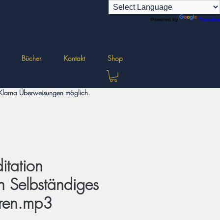
Powered by
Translate
Bücher
Kontakt
Shop
d Klarna Überweisungen möglich.
tation
n Selbständiges
hren.mp3