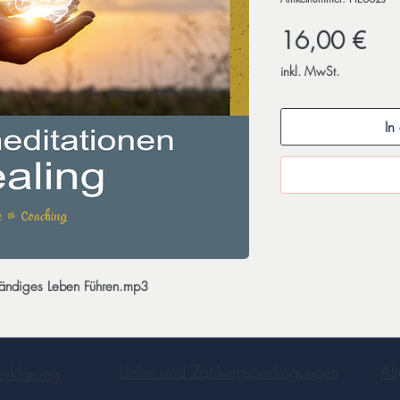
Prei
16,00 €
inkl. MwSt.
In
tändiges Leben Führen.mp3
Liefer- und Zahlungsbedingungen
Al
erklärung