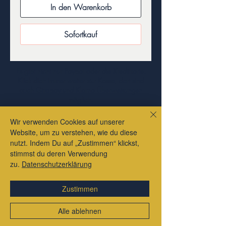
In den Warenkorb
Sofortkauf
Es gibt nicht nur Paypal oder die Kreditkarte.
Klick dich immer weiter zur Kasse, dort sind
auch Giropay und Klarna Überweisungen
möglich.
Impressum
Wir verwenden Cookies auf unserer
Datenschutzerklärung
Website, um zu verstehen, wie du diese
nutzt. Indem Du auf „Zustimmen“ klickst,
Liefer- und Zahlungsbedingungen
stimmst du deren Verwendung
Allgemeine Geschäftsbedingungen
zu.
Datenschutzerklärung
Zustimmen
Alle ablehnen