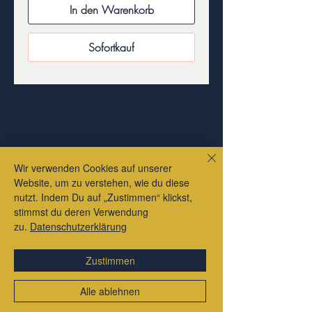
In den Warenkorb
Sofortkauf
Es gibt nicht nur Paypal oder die Kreditkarte.
Klick dich immer weiter zur Kasse, dort sind
auch Giropay und Klarna Überweisungen
möglich.
Impressum
Wir verwenden Cookies auf unserer
Datenschutzerklärung
Website, um zu verstehen, wie du diese
nutzt. Indem Du auf „Zustimmen“ klickst,
Liefer- und Zahlungsbedingungen
stimmst du deren Verwendung
Allgemeine Geschäftsbedingungen
zu.
Datenschutzerklärung
Zustimmen
Alle ablehnen