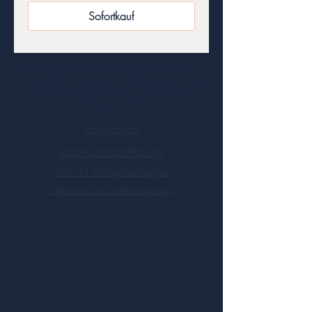
Sofortkauf
Es gibt nicht nur Paypal oder die Kreditkarte.
Klick dich immer weiter zur Kasse, dort sind
auch Giropay und Klarna Überweisungen
möglich.
Impressum
Datenschutzerklärung
Liefer- und Zahlungsbedingungen
Allgemeine Geschäftsbedingungen