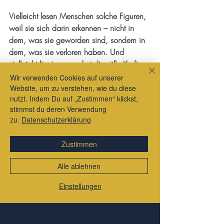
Vielleicht lesen Menschen solche Figuren, 
weil sie sich darin erkennen – nicht in 
dem, was sie geworden sind, sondern in 
dem, was sie verloren haben. Und 
vielleicht liegt genau dort die stille Kraft 
der Literatur: Sie erlaubt Existenz ohne 
Wir verwenden Cookies auf unserer
Rechtfertigung.
Website, um zu verstehen, wie du diese
nutzt. Indem Du auf „Zustimmen“ klickst,
stimmst du deren Verwendung
Kaputte Figuren müssen nichts beweisen. 
zu.
Datenschutzerklärung
Sie leben. Das genügt.
Literatur
Zustimmen
Alle ablehnen
Einstellungen
Aktuelle Beiträge
Alle ansehen