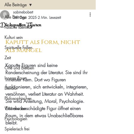
Alle Beiträge
sabinebobert
Alle Beiträge
28. Dez. 2025
2 Min. Lesezeit
Die kaputten Figuren
Falsche Identität
Kulturi sein
Kaputt als Form, nicht 
Spirituelle Fallen
als Mangel
Zeit
Kaputte Figuren sind keine 
Orte und Bleiben
Randerscheinung der Literatur. Sie sind ihr 
Innerer Raum
innerster Kern. Dort wo Figuren 
funktionieren, sich entwickeln, integrieren, 
Literatur
versöhnen, verliert Literatur an Wahrheit. 
Philosophisches
Sie wird Anleitung, Moral, Psychologie. 
Erst die beschädigte Figur öffnet einen 
Wüstenväter
Raum, in dem etwas Unabschließbares 
Psychologien
bleibt.
Spielerisch frei