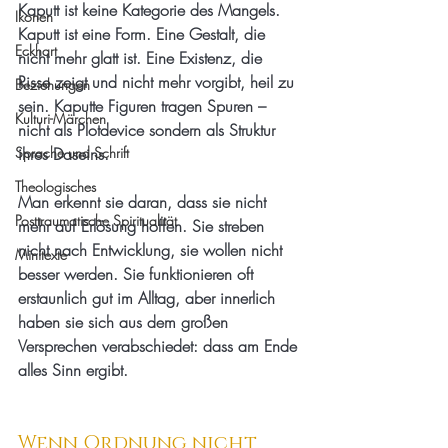
Kaputt ist keine Kategorie des Mangels. 
Ikonen
Kaputt ist eine Form. Eine Gestalt, die 
Eckhart
nicht mehr glatt ist. Eine Existenz, die 
Risse zeigt und nicht mehr vorgibt, heil zu 
Beziehungen
sein. Kaputte Figuren tragen Spuren – 
Kulturi-Märchen
nicht als Plotdevice sondern als Struktur 
Sprache und Schrift
ihres Daseins.
Theologisches
Man erkennt sie daran, dass sie nicht 
Posttraumatische Spiritualität
mehr auf Erlösung hoffen. Sie streben 
nicht nach Entwicklung, sie wollen nicht 
Minitexte
besser werden. Sie funktionieren oft 
erstaunlich gut im Alltag, aber innerlich 
haben sie sich aus dem großen 
Versprechen verabschiedet: dass am Ende 
alles Sinn ergibt.
Wenn Ordnung nicht 