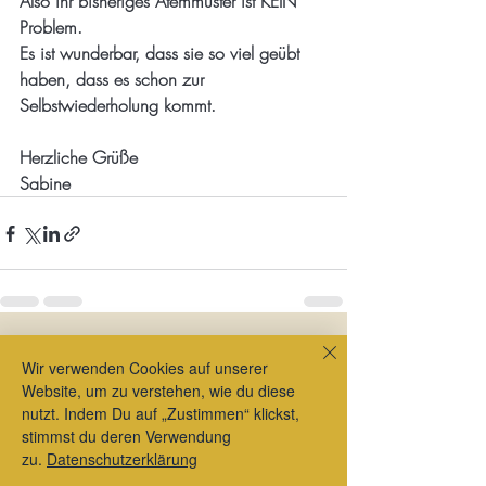
Also ihr bisheriges Atemmuster ist KEIN 
Problem.
Es ist wunderbar, dass sie so viel geübt 
haben, dass es schon zur 
Selbstwiederholung kommt.
Herzliche Grüße
Sabine
Aktuelle Beiträge
Alle ansehen
Wir verwenden Cookies auf unserer
Website, um zu verstehen, wie du diese
nutzt. Indem Du auf „Zustimmen“ klickst,
stimmst du deren Verwendung
zu.
Datenschutzerklärung