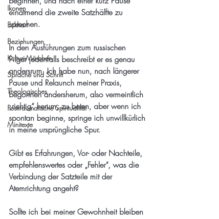
beginnen, und nach einer kurz Pause 
Ikonen
einatmend die zweite Satzhälfte zu 
sprechen.
Eckhart
Beziehungen
In den Ausführungen zum russischen 
Kulturi-Märchen
Pilger jedenfalls beschreibt er es genau 
andersrum. Ich habe nun, nach längerer 
Sprache und Schrift
Pause und Relaunch meiner Praxis, 
Theologisches
begonnen andersherum, also vermeintlich 
„richtig“ herum, zu beten, aber wenn ich 
Posttraumatische Spiritualität
spontan beginne, springe ich unwillkürlich 
Minitexte
in meine ursprüngliche Spur. 
Gibt es Erfahrungen, Vor- oder Nachteile, 
empfehlenswertes oder „Fehler“, was die 
Verbindung der Satzteile mit der 
Atemrichtung angeht?
Sollte ich bei meiner Gewohnheit bleiben 