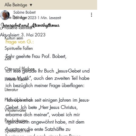
Alle Beiträge
Sabine Bobert
Alle Beiträge
25. Apr. 2023
1 Min. Lesezeit
Jesusgebet und Atemrhythmus
Falsche Identität
Aktualisiert:
3. Mai 2023
Kulturi sein
Frage von G.:
Spirituelle Fallen
Sehr geehrte Frau Prof. Bobert,
Zeit
Orte und Bleiben
ich lese gerade Ihr Buch „Jesus-Gebet und 
neue Mystik“, auch den zweiten Teil habe 
Innerer Raum
ich bezüglich meiner Frage überflogen:
Literatur
 Ich übe mich seit einigen Jahren im Jesus-
Philosophisches
Gebet. Ich bete „Herr Jesus Christus, 
Wüstenväter
erbarme dich meiner“, wobei ich mir 
Psychologien
irgendwann angewöhnt habe, mit dem 
Ausatmen die erste Satzhälfte zu 
Spielerisch frei