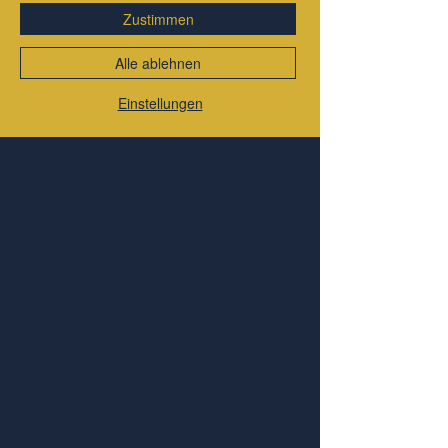
Kommentar verfassen...
Zustimmen
Anleitung funktioniert
überraschend gut. Der
Alle ablehnen
Impressum
Einstellungen
Datenschutzerklärung
Liefer- und Zahlungsbedingungen
Allgemeine Geschäftsbedingungen