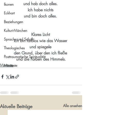
und hab doch alles. 
Ikonen
Ich habe nichts 
Eckhart
und bin doch alles. 
Beziehungen
Kulturi-Märchen
Klares Licht 
Sprache und Schrift
Ich bin farblos wie das Wasser 
und spiegele 
Theologisches
den Grund, über den ich fließe 
Posttraumatische Spiritualität
 und die Farben des Himmels. 
Minitexte
Minitexte
Aktuelle Beiträge
Alle ansehen