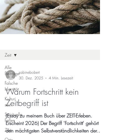
Blog
Zeit
Alle
sabinebobert
Beiträge
30. Dez. 2025
4 Min. Lesezeit
Falsche
Identität
Warum Fortschritt kein
Kulturi
Zeitbegriff ist
sein
Spirituelle
(Essay zu meinem Buch über ZEIT-Erleben.
Fallen
Erscheint 2026) Der Begriff 'Fortschritt' gehört zu
Zeit
den mächtigsten Selbstverständlichkeiten der
Moderne. Kaum etwas wird so selten hinterfragt
Orte