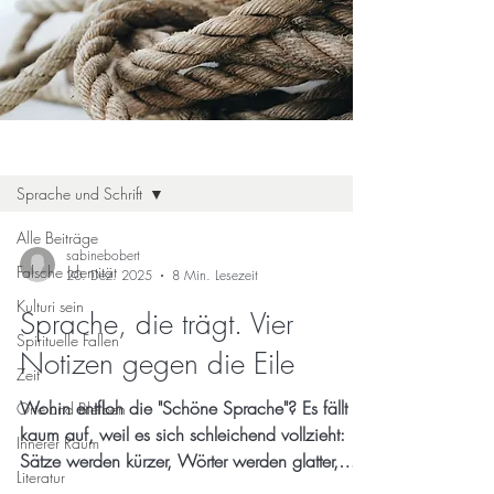
Blog
Sprache und Schrift
Alle Beiträge
sabinebobert
Falsche Identität
20. Dez. 2025
8 Min. Lesezeit
Kulturi sein
Sprache, die trägt. Vier
Spirituelle Fallen
Notizen gegen die Eile
Zeit
Wohin entfloh die "Schöne Sprache"? Es fällt
Orte und Bleiben
kaum auf, weil es sich schleichend vollzieht:
Innerer Raum
Sätze werden kürzer, Wörter werden glatter,
Literatur
Bedeutungen weren eindeutiger. Sprache