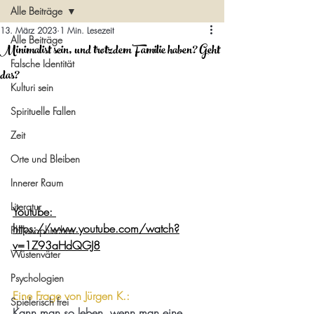
Alle Beiträge
13. März 2023
1 Min. Lesezeit
Alle Beiträge
Minimalist sein, und trotzdem Familie haben? Geht
Falsche Identität
das?
Kulturi sein
Spirituelle Fallen
Zeit
Orte und Bleiben
Innerer Raum
Literatur
Youtube: 
https://www.youtube.com/watch?
Philosophisches
v=1Z93aHdQGJ8
Wüstenväter
Psychologien
Eine Frage von Jürgen K.:
Spielerisch frei
Kann man so leben, wenn man eine 