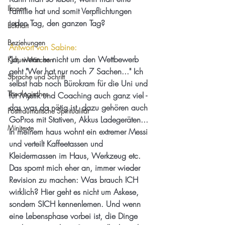
Ikonen
Familie hat und somit Verpflichtungen 
jeden Tag, den ganzen Tag?
Eckhart
Beziehungen
Antwort von Sabine:
"Ja, wenn es nicht um den Wettbewerb 
Kulturi-Märchen
geht "Wer hat nur noch 7 Sachen..." Ich 
Sprache und Schrift
selbst hab noch Bürokram für die Uni und 
Theologisches
für Mystik und Coaching auch ganz viel - 
das was da nötig ist, dazu gehören auch 
Posttraumatische Spiritualität
GoPros mit Stativen, Akkus Ladegeräten... 
Minitexte
In meinem haus wohnt ein extremer Messi 
und verteilt Kaffeetassen und 
Kleidermassen im Haus, Werkzeug etc. 
Das spornt mich eher an, immer wieder 
Revision zu machen: Was brauch ICH 
wirklich? Hier geht es nicht um Askese, 
sondern SICH kennenlernen. Und wenn 
eine Lebensphase vorbei ist, die Dinge 