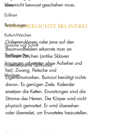
dies nicht bewusst geschehen muss.
Ikonen
Eckhart
Beziehungen
Verinnerlichte Sklaverei
Kulturi-Märchen
Galeerensklaven oder jene auf den 
Sprache und Schrift
Baumwollfeldern erkannte man an 
Theologisches
äußeren Zeichen (antike Sklaven 
hingegen arbeiteten ohne Aufseher und 
Posttraumatische Spiritualität
frei): Zwang, Peitsche und 
Minitexte
Eigentumsmarken. Burnout benötigt nichts 
davon. Es genügen Ziele. Kalender 
ersetzen die Ketten. Erwartungen sind die 
Stimme des Herren. Der Körper wird nicht 
physisch gemartert. Er wird übersehen 
oder überredet, um Erwartetes herzustellen.