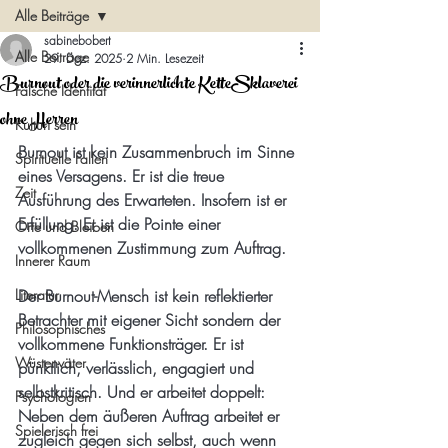
Alle Beiträge
sabinebobert
Alle Beiträge
29. Dez. 2025
2 Min. Lesezeit
Burnout oder die verinnerlichte KetteSklaverei
Falsche Identität
ohne Herren
Kulturi sein
Burnout ist kein Zusammenbruch im Sinne 
Spirituelle Fallen
eines Versagens. Er ist die treue 
Zeit
Ausführung des Erwarteten. Insofern ist er 
Erfüllung. Er ist die Pointe einer 
Orte und Bleiben
vollkommenen Zustimmung zum Auftrag.
Innerer Raum
Literatur
Der Burnout-Mensch ist kein reflektierter 
Betrachter mit eigener Sicht sondern der 
Philosophisches
vollkommene Funktionsträger. Er ist 
Wüstenväter
pünktlich, verlässlich, engagiert und 
selbstkritisch. Und er arbeitet doppelt: 
Psychologien
Neben dem äußeren Auftrag arbeitet er 
Spielerisch frei
zugleich gegen sich selbst, auch wenn 