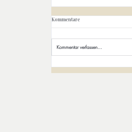
Allein ohne Verlust. Über ein
Kommentare
anderes Verständnis von
Zugehörigkeit
Die Vogelscheuche des Solo-
Menschen Alleinsein wird von
Kommentar verfassen...
vielen gefürchtet und kulturell meist
negativ bewertet. Man wird
bedauert für den Mangel an
Partnerchen. Dem Solo-Menschen
fehle es angeblich an