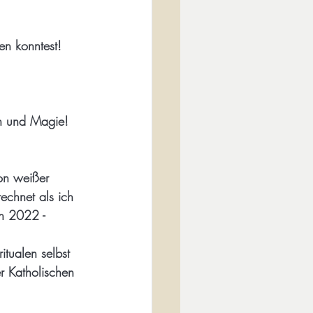
en konntest!
en und Magie!
on weißer 
rechnet als ich 
rn 2022 - 
tualen selbst 
r Katholischen 