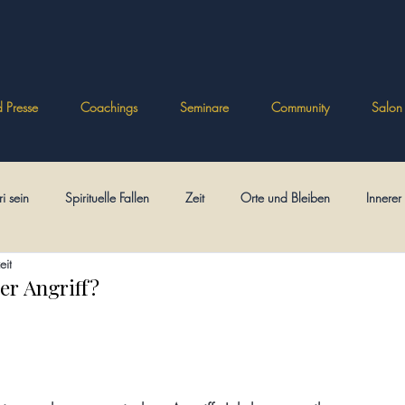
 Presse
Coachings
Seminare
Community
Salon
ri sein
Spirituelle Fallen
Zeit
Orte und Bleiben
Innere
eit
Psychologien
Spielerisch frei
Ikonen
Eckhart
Bezieh
r Angriff?
ft
Theologisches
Posttraumatische Spiritualität
Minitexte