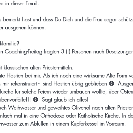
es in dieser Email.
les bemerkt hast und dass Du Dich und die Frau sogar schütz
bler ausgehen können.
kfamilie?
en Coaching-Freitag fragten 3 (!) Personen nach Besetzung
 klassischen alten Priestermitteln.
te Hostien bei mir. Als ich noch eine wirksame Alte Form v
ch mir rekonstruiert -  sind Hostien übrig geblieben 😄  Ausge
kirche für solche Feiern wieder umbauen wollte, über Oste
envorfälle!!! 😄  Sagt glaub ich alles!
ch Weihwasser und geweihtes Olivenöl nach alten Priesterri
einfach mal in eine Orthodoxe oder Katholische Kirche. In de
hwasser zum Abfüllen in einem Kupferkessel im Vorraum.