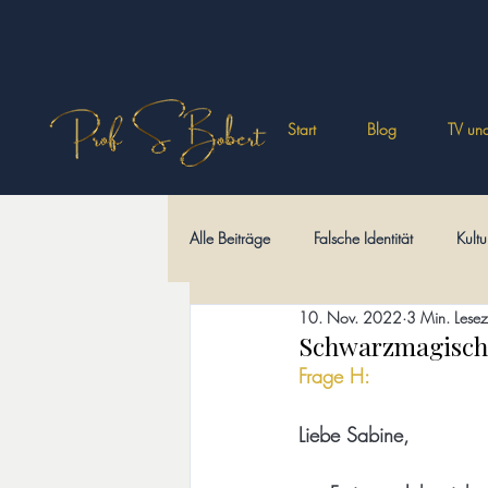
Start
Blog
TV und
Alle Beiträge
Falsche Identität
Kultu
10. Nov. 2022
3 Min. Lesez
Philosophisches
Wüstenväter
Schwarzmagische
Frage H:
Kulturi-Märchen
Sprache und Schri
Liebe Sabine,