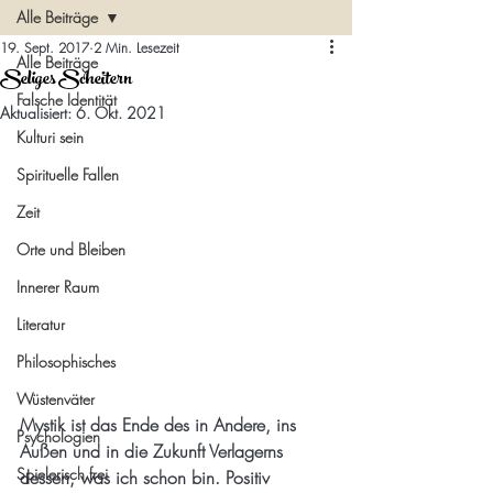
Alle Beiträge
19. Sept. 2017
2 Min. Lesezeit
Alle Beiträge
Seliges Scheitern
Falsche Identität
Aktualisiert:
6. Okt. 2021
Kulturi sein
Spirituelle Fallen
Zeit
Orte und Bleiben
Innerer Raum
Literatur
Philosophisches
Wüstenväter
Mystik ist das Ende des in Andere, ins 
Psychologien
Außen und in die Zukunft Verlagerns 
Spielerisch frei
dessen, was ich schon bin. Positiv 