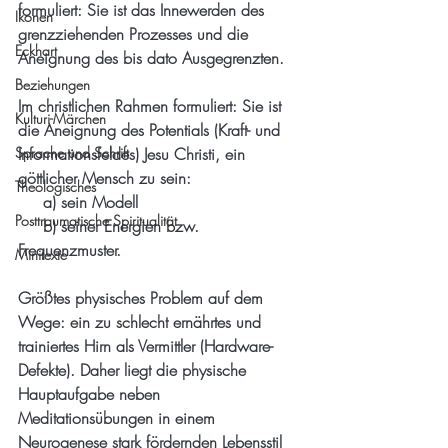
formuliert: Sie ist das Innewerden des 
Ikonen
grenzziehenden Prozesses und die 
Eckhart
Aneignung des bis dato Ausgegrenzten. 
Beziehungen
Im christlichen Rahmen formuliert: Sie ist 
Kulturi-Märchen
die Aneignung des Potentials (Kraft- und 
Sprache und Schrift
Informationsfeldes) Jesu Christi, ein 
göttlicher Mensch zu sein: 
Theologisches
     a) sein Modell 
Posttraumatische Spiritualität
     b) seiner Energien bzw. 
Frequenzmuster. 
Minitexte
Größtes physisches Problem auf dem 
Wege: ein zu schlecht ernährtes und 
trainiertes Hirn als Vermittler (Hardware-
Defekte). Daher liegt die physische 
Hauptaufgabe neben 
Meditationsübungen in einem 
Neurogenese stark fördernden Lebensstil 