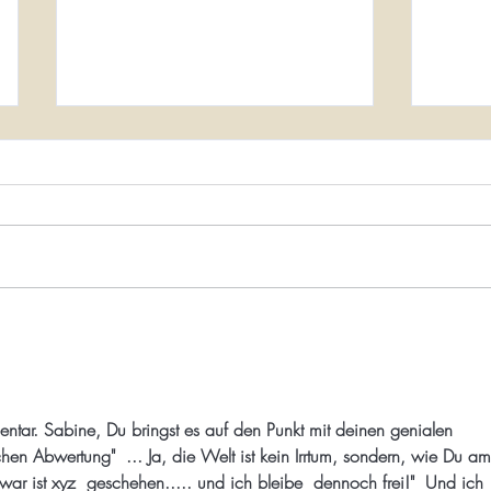
Der Druck, lebendig zu sein
Vom 
pädag
Früher fürchtete man, das Leben zu
Eine 
verpassen. Heute fürchtet man, es
Das Jen
Gewa
nicht intensiv genug zu leben. Die
pädago
Gegenwart verlangt nicht nur
ersten 
teilzunehmen. Man soll ergriffen
Unters
sein. Handeln genügt nicht. Man
Hier da
mu
ein Or
Schmer
mentar. Sabine, Du bringst es auf den Punkt mit deinen genialen 
hen Abwertung"  ... Ja, die Welt ist kein Irrtum, sondern, wie Du am
.zwar ist xyz  geschehen..... und ich bleibe  dennoch frei!"  Und ich 