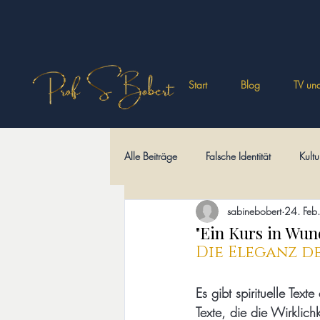
Start
Blog
TV und
Alle Beiträge
Falsche Identität
Kultu
sabinebobert
24. Feb.
Philosophisches
Wüstenväter
"Ein Kurs in Wun
Die Eleganz d
Kulturi-Märchen
Sprache und Schri
Es gibt spirituelle Tex
Texte, die die Wirklich