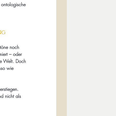
 ontologische 
ng
utöne noch 
iert – oder 
ie Welt. Doch 
nso wie 
erstiegen. 
nd nicht als 