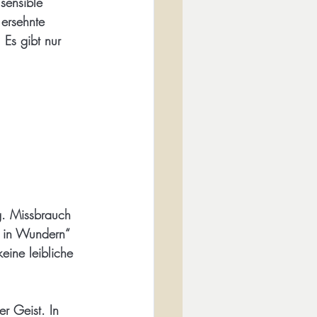
sensible 
ersehnte 
Es gibt nur 
g. Missbrauch 
s in Wundern“ 
eine leibliche 
r Geist. In 