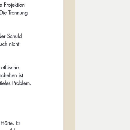
e Projektion 
 Die Trennung 
der Schuld 
uch nicht 
 ethische 
chehen ist 
tiefes Problem.
 Härte. Er 