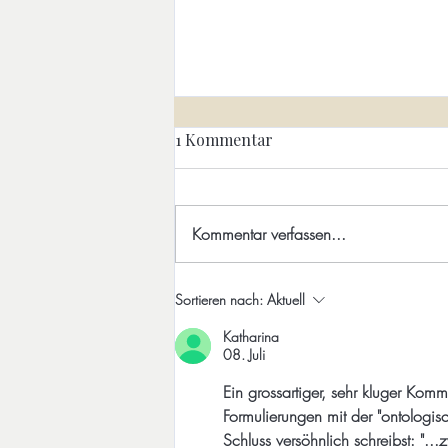
Radikale Umkehr mit Byron
1 Kommentar
Katie. Über die Eleganz der
Selbstbefragung
Es gibt spirituelle Lehrer wie Ken
Wilber, die ganze Welten
Kommentar verfassen...
entwerfen. Byron Katie hingegen
verzichtet darauf. Sie stellt nur vier
Fragen. Eine dieser wichtigen
Sortieren nach:
Aktuell
Fragen lautet: „Ist das wahr?“ Mit
Katharina
dies
08. Juli
Ein grossartiger, sehr kluger Kom
Formulierungen mit der "ontologisc
Schluss versöhnlich schreibst: "..