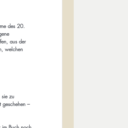
teme des 20. 
igene 
fen, aus der 
en, welchen 
 sie zu 
st geschehen – 
r im Buch noch 