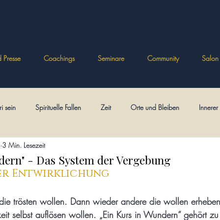
 Presse
Coachings
Seminare
Community
Salon
ri sein
Spirituelle Fallen
Zeit
Orte und Bleiben
Innere
3 Min. Lesezeit
Psychologien
Spielerisch frei
Ikonen
Eckhart
Bezieh
dern" - Das System der Vergebung
er Entwirklichung
ft
Theologisches
Posttraumatische Spiritualität
Minitexte
te die trösten wollen. Dann wieder andere die wollen erhebe
keit selbst auflösen wollen. „Ein Kurs in Wundern“ gehört zu 