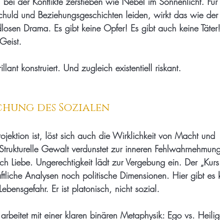
, bei der Konflikte zerstieben wie Nebel im Sonnenlicht. Für 
huld und Beziehungsgeschichten leiden, wirkt das wie der 
sen Drama. Es gibt keine Opfer! Es gibt auch keine Täter! 
Geist.
llant konstruiert. Und zugleich existentiell riskant.
chung des Sozialen
jektion ist, löst sich auch die Wirklichkeit von Macht und 
Strukturelle Gewalt verdunstet zur inneren Fehlwahrnehmun
ach Liebe. Ungerechtigkeit lädt zur Vergebung ein. Der „Kur
tliche Analysen noch politische Dimensionen. Hier gibt es k
ebensgefahr. Er ist platonisch, nicht sozial.
rbeitet mit einer klaren binären Metaphysik: Ego vs. Heilige