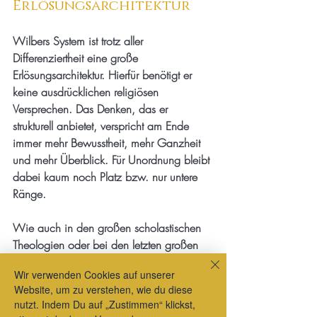
Erlösungsarchitektur
Wilbers System ist trotz aller 
Differenziertheit eine große 
Erlösungsarchitektur. Hierfür benötigt er 
keine ausdrücklichen religiösen 
Versprechen. Das Denken, das er 
strukturell anbietet, verspricht am Ende 
immer mehr Bewusstheit, mehr Ganzheit 
und mehr Überblick. Für Unordnung bleibt 
dabei kaum noch Platz bzw. nur untere 
Ränge.
Wie auch in den großen scholastischen 
Theologien oder bei den letzten großen 
Heilssystemen von Hegel oder Teilhard de 
Wir verwenden Cookies auf unserer
Chardin denkt Wilber quasi göttlich, von 
Website, um zu verstehen, wie du diese
oben herab. Dies geschieht nicht autoritär 
nutzt. Indem Du auf „Zustimmen“ klickst,
sondern systemisch. Autopoietisches 