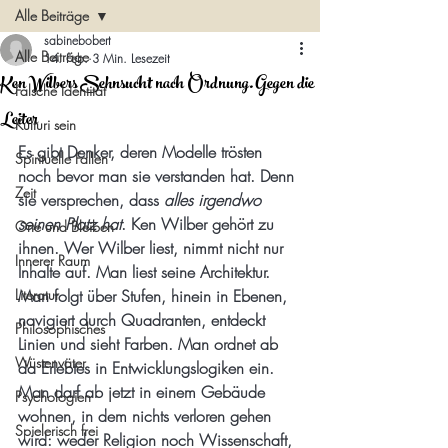
Alle Beiträge
sabinebobert
Alle Beiträge
14. Feb.
3 Min. Lesezeit
Ken Wilbers Sehnsucht nach Ordnung. Gegen die
Falsche Identität
Leiter
Kulturi sein
Es gibt Denker, deren Modelle trösten 
Spirituelle Fallen
noch bevor man sie verstanden hat. Denn 
Zeit
sie versprechen, dass 
alles irgendwo 
seinen Platz hat
. Ken Wilber gehört zu 
Orte und Bleiben
ihnen. Wer Wilber liest, nimmt nicht nur 
Innerer Raum
Inhalte auf. Man liest seine Architektur. 
Literatur
Man folgt über Stufen, hinein in Ebenen, 
navigiert durch Quadranten, entdeckt 
Philosophisches
Linien und sieht Farben. Man ordnet ab 
Wüstenväter
da Erlebtes in Entwicklungslogiken ein. 
Man darf ab jetzt in einem Gebäude 
Psychologien
wohnen, in dem nichts verloren gehen 
Spielerisch frei
wird: weder Religion noch Wissenschaft, 