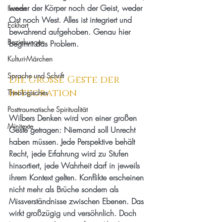
weder der Körper noch der Geist, weder 
Ikonen
Ost noch West. Alles ist integriert und 
Eckhart
bewahrend aufgehoben. Genau hier 
Beziehungen
beginnt das Problem.
Kulturi-Märchen
Sprache und Schrift
Die große Geste der 
Integration
Theologisches
Posttraumatische Spiritualität
Wilbers Denken wird von einer großen 
Minitexte
Geste getragen: Niemand soll Unrecht 
haben müssen. Jede Perspektive behält 
Recht, jede Erfahrung wird zu Stufen 
hinsortiert, jede Wahrheit darf in jeweils 
ihrem Kontext gelten. Konflikte erscheinen 
nicht mehr als Brüche sondern als 
Missverständnisse zwischen Ebenen. Das 
wirkt großzügig und versöhnlich. Doch 