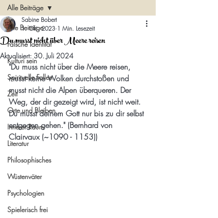
Alle Beiträge
Sabine Bobert
Alle Beiträge
1. Okt. 2023
1 Min. Lesezeit
Du musst nicht über Meere reisen
Falsche Identität
Aktualisiert:
30. Juli 2024
Kulturi sein
"Du muss nicht über die Meere reisen, 
Spirituelle Fallen
musst keine Wolken durchstoßen und 
musst nicht die Alpen überqueren. Der 
Zeit
Weg, der dir gezeigt wird, ist nicht weit. 
Orte und Bleiben
Du musst deinem Gott nur bis zu dir selbst 
entgegen gehen." (Bernhard von 
Innerer Raum
Clairvaux (~1090 - 1153))
Literatur
Philosophisches
Wüstenväter
Psychologien
Spielerisch frei