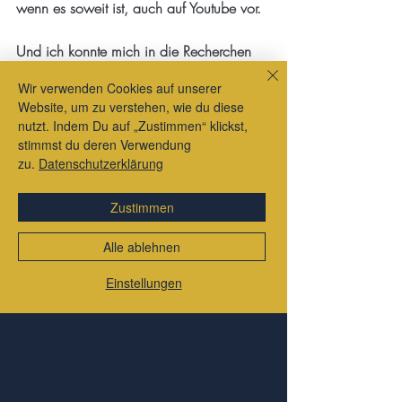
wenn es soweit ist, auch auf Youtube vor. 
Und ich konnte mich in die Recherchen 
für mein nächstes Buch vertiefen. Sein 
Wir verwenden Cookies auf unserer
Arbeitstitel ist: 
"Von der Kunst, sich von 
Website, um zu verstehen, wie du diese
Manipulation frei zu halten".
 Hier werde 
nutzt. Indem Du auf „Zustimmen“ klickst,
ich mit herrlichen Alltagsbeispielen die 
stimmst du deren Verwendung
meist unbewusst ablaufenden  
zu.
Datenschutzerklärung
Manipulationen in Alltagskommunikation 
beschreiben. Ich kann schon versprechen: 
Zustimmen
Das Buch wird nicht langweilig werden! 
Es ist nicht allzu wissenschaftlich 
Alle ablehnen
geschrieben, sondern sehr 
Einstellungen
anwendungsorientiert. Sonst hätte es mir 
keine Freude bereitet. 