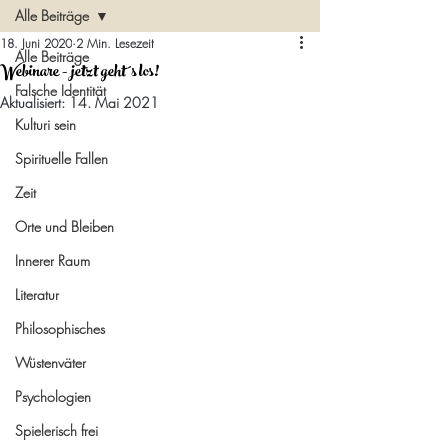
Alle Beiträge
18. Juni 2020
2 Min. Lesezeit
Alle Beiträge
Webinare - jetzt geht´s los!
Falsche Identität
Aktualisiert:
14. Mai 2021
Kulturi sein
Spirituelle Fallen
Zeit
Orte und Bleiben
Innerer Raum
Literatur
Philosophisches
Wüstenväter
Psychologien
Spielerisch frei